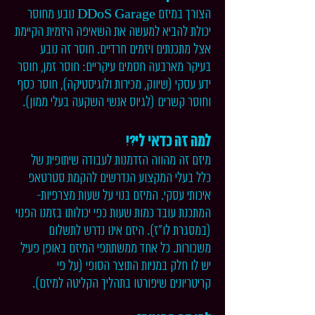
הצורך במיזם DDoS Garage נובע מחוסר
יכולת להביא למעשה את השאיפה היזמית הקיימת
אצל מתכנתים ויזמים חרדיים. חוסר זה נובע
בעיקר מארבעה חסמים עיקריים: חוסר זמן, חוסר
ידע עסקי (שיווק, מכירות ולוגיסטיקה), חוסר כסף
וחוסר קשרים (לגיוס אנשי השקעה בעלי ממון).
למה זה כדאי לי?!
מיזם זה מהווה הזדמנות לעבודה שיתופית של
כלל בעלי המקצוע הנדרשים להקמת סטרטאפ
איכותי עסקי. המיזם בנוי על שעות מצרפיות-
המתכנת עובד כמות שעות כפי יכולותו בזמנו הפנוי
(במסגרת לו"ז). היזם אינו נדרש לתשלום
משכורות. כל אחד ממשתתפי המיזם באופן פעיל
יש לו חלק במניות התוצר הסופי (על פי
קריטריונים שיפורטו בתהליך הקליטה למיזם).