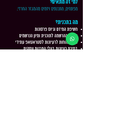
למי זה מתאים?
מפתחים, מתכנתים ויזמים מהמגזר החרדי.
מה בתכנית?
חשיפת המיזם וגיוס פרסונות
תהליך ההרשמה לתוכנית ומיון הנרשמים
סיעור מוחות לרעיונות לסטראטאפ עתידי
בחירת רעיונות בעלי התכנות עסקית
גיבוש צוות רלוונטי ואפקטיבי לפיתוח כל רעיון
פיתוח הרעיון בדומיין הדיגיטלי בשיתוף כלל
חברי הקבוצה כאשר כל חבר תורם ומשפיע על
הרעיון בתחום ההתמחות שלו
בדיקת היתכנות על ידי יזמים על ידי שימוש
בכלים שונים (בBMC ועוד)
מהו התוצר הסופי של המיזם?
השקת סטארטאפ עם התכנות להצלחה ברמה
העסקית (מכל ההיבטים: עסקי, טכנולוגי, שיווקי)